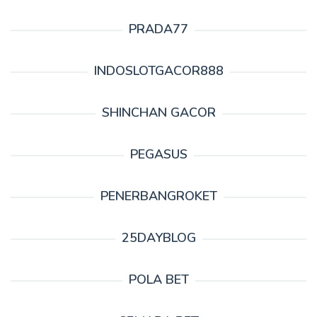
PRADA77
INDOSLOTGACOR888
SHINCHAN GACOR
PEGASUS
PENERBANGROKET
25DAYBLOG
POLA BET