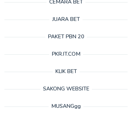
CEMARA BET
JUARA BET
PAKET PBN 20
PKR.IT.COM
KLIK BET
SAKONG WEBSITE
MUSANGgg