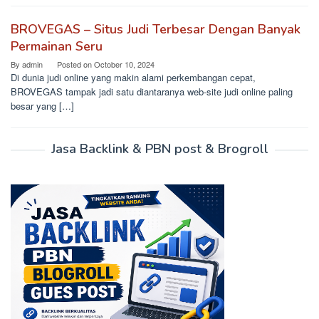
BROVEGAS – Situs Judi Terbesar Dengan Banyak
Permainan Seru
By
admin
Posted on
October 10, 2024
Di dunia judi online yang makin alami perkembangan cepat,
BROVEGAS tampak jadi satu diantaranya web-site judi online paling
besar yang […]
Jasa Backlink & PBN post & Brogroll