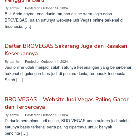
Pengguna Baru
By
admin
Posted on
October 14, 2024
Bila Anda anyar kenal dunia taruhan online serta ingin coba
BROVEGAS, salah satunya web-site judi Vegas online terkenal di
Indonesia, […]
Daftar BROVEGAS Sekarang Juga dan Rasakan
Keseruannya
By
admin
Posted on
October 14, 2024
Judi online udah menjadi salah satunya kesenangan yang benar-benar
terkenal di golongan fans judi di penjuru dunia, termasuk Indonesia.
Salah […]
BRO VEGAS – Website Judi Vegas Paling Gacor
dan Terpercaya
By
admin
Posted on
October 10, 2024
Di dunia permainan judi online, BRO VEGAS udah sukses jadi salah
satunya basis terkenal serta paling dipercaya untuk banyak
pencinta […]