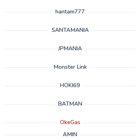
hantam777
SANTAMANIA
JPMANIA
Monster Link
HOKI69
BATMAN
OkeGas
AMIN