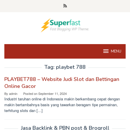
Skip
to
content
MENU
Tag:
playbet 788
PLAYBET788 – Website Judi Slot dan Bettingan
Online Gacor
By
admin
Posted on
September 11, 2024
Industri taruhan online di Indonesia makin berkembang cepat dengan
makin bertambahnya basis yang tawarkan beragam tipe permainan,
terhitung slots dan […]
Jasa Backlink & PBN post & Brogroll