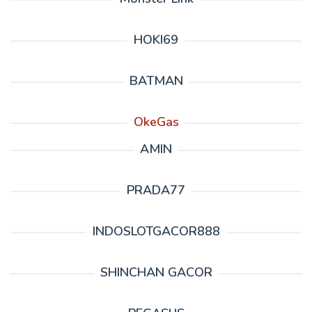
HOKI69
BATMAN
OkeGas
AMIN
PRADA77
INDOSLOTGACOR888
SHINCHAN GACOR