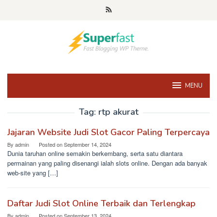
Skip
to
content
MENU
Tag:
rtp akurat
Jajaran Website Judi Slot Gacor Paling Terpercaya
By
admin
Posted on
September 14, 2024
Dunia taruhan online semakin berkembang, serta satu diantara
permainan yang paling disenangi ialah slots online. Dengan ada banyak
web-site yang […]
Daftar Judi Slot Online Terbaik dan Terlengkap
By
admin
Posted on
September 13, 2024